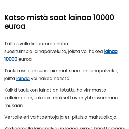
Katso mistä saat lainaa 10000
euroa
Tälle sivulle listaamme netin
suosituimpia lainapalveluita, joista voi hakea
lainaa
10000
euroa.
Taulukossa on suosituimmat suomen lainapalvelut,
joilta
lainaa
voi hakea netistä.
Kaikki taulukon lainat on listattu halvimmasta
kalleimpaan, takaisin maksettavan yhteissumman
mukaan.
Vertaile eri vaihtoehtoja ja eri pituisia maksuaikoja.
Klikkaamalla lainapalvelun logoa, siirryt kirjoittamaani