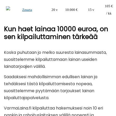
105 €
20 v
10.000 €
15 v
/ kk
Kun haet lainaa 10000 euroa, on
sen kilpailuttaminen tärkeää
Koska puhutaan jo melko suuresta lainasummasta,
suosittelemme kilpailuttamaan lainan useiden
lainatarjoajien välillä.
Saadaksesi mahdollisimman edullisen lainan ja
tehdäksesi tästä kilpailuttamisesta nopeaa,
suosittelemme pyytämään tarjoukset lainan
kilpailuttajapalvelusta.
VarmaLaina.fi kilpailuttaa hakemuksesi noin 10 eri
pankin ja rahoituslaitoksen välillä nopeasti ja