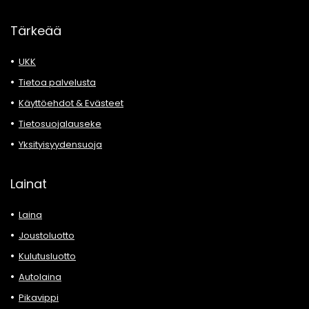
Tärkeää
UKK
Tietoa palvelusta
Käyttöehdot & Evästeet
Tietosuojalauseke
Yksityisyydensuoja
Lainat
Laina
Joustoluotto
Kulutusluotto
Autolaina
Pikavippi