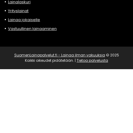
Lainalaskuri
Yrityslainat
Lainaa jokaiselle
Vastuullinen lainaaminen
SuomenLainapalvelut.fi - Lainaa ilman vakuuksia
© 2025
Kaikki oikeudet pidätetään. |
Tietoa palvelusta