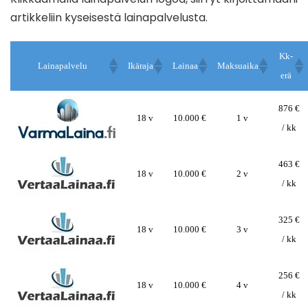
artikkeliin kyseisestä lainapalvelusta.
Kk-
Lainapalvelu
Ikäraja
Lainaa
Maksuaika
erä
876 €
18 v
10.000 €
1 v
/ kk
463 €
18 v
10.000 €
2 v
/ kk
325 €
18 v
10.000 €
3 v
/ kk
256 €
18 v
10.000 €
4 v
/ kk