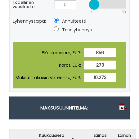
Todellinen
vuosikorko:
1
50
Lyhennystapa:
Annuiteetti
Tasalyhennys
ЕKuukausierä, EUR:
856
Korot, EUR:
273
Maksat takaisin yhteensä, EUR:
10,273
MAKSUSUUNNITELMA:
Kuukausierä
Lainasi
Lainan