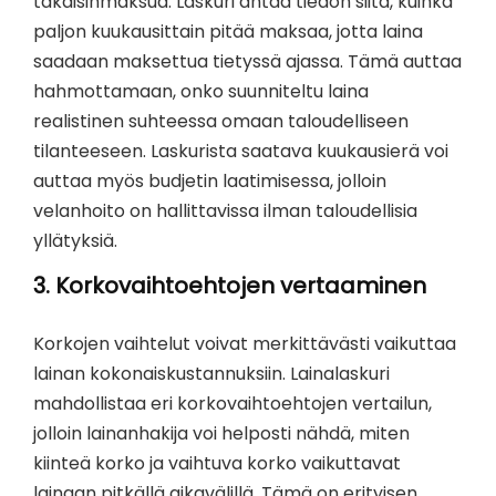
takaisinmaksua. Laskuri antaa tiedon siitä, kuinka
paljon kuukausittain pitää maksaa, jotta laina
saadaan maksettua tietyssä ajassa. Tämä auttaa
hahmottamaan, onko suunniteltu laina
realistinen suhteessa omaan taloudelliseen
tilanteeseen. Laskurista saatava kuukausierä voi
auttaa myös budjetin laatimisessa, jolloin
velanhoito on hallittavissa ilman taloudellisia
yllätyksiä.
3.
Korkovaihtoehtojen vertaaminen
Korkojen vaihtelut voivat merkittävästi vaikuttaa
lainan kokonaiskustannuksiin. Lainalaskuri
mahdollistaa eri korkovaihtoehtojen vertailun,
jolloin lainanhakija voi helposti nähdä, miten
kiinteä korko ja vaihtuva korko vaikuttavat
lainaan pitkällä aikavälillä. Tämä on erityisen