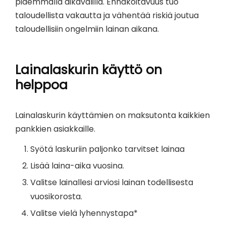
pidemmällä aikavälillä. Ennakoitavuus tuo
taloudellista vakautta ja vähentää riskiä joutua
taloudellisiin ongelmiin lainan aikana.
Lainalaskurin käyttö on
helppoa
Lainalaskurin käyttämien on maksutonta kaikkien
pankkien asiakkaille.
Syötä laskuriin paljonko tarvitset lainaa
Lisää laina-aika vuosina.
Valitse lainallesi arviosi lainan todellisesta
vuosikorosta.
Valitse vielä lyhennystapa*