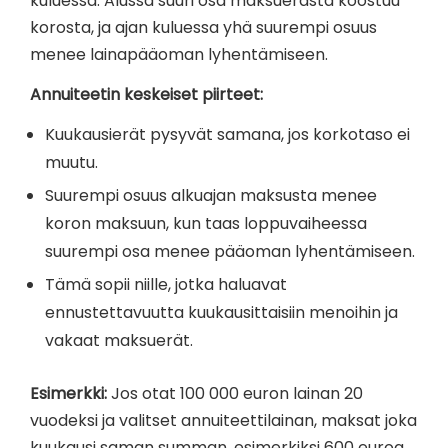
kuluessa. Alussa suuri osa maksuerästä koostuu
korosta, ja ajan kuluessa yhä suurempi osuus
menee lainapääoman lyhentämiseen.
Annuiteetin keskeiset piirteet:
Kuukausierät pysyvät samana, jos korkotaso ei
muutu.
Suurempi osuus alkuajan maksusta menee
koron maksuun, kun taas loppuvaiheessa
suurempi osa menee pääoman lyhentämiseen.
Tämä sopii niille, jotka haluavat
ennustettavuutta kuukausittaisiin menoihin ja
vakaat maksuerät.
Esimerkki:
Jos otat 100 000 euron lainan 20
vuodeksi ja valitset annuiteettilainan, maksat joka
kuukausi saman summan, esimerkiksi 600 euroa,