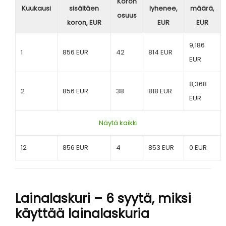
Koron
Kuukausi
sisältäen
lyhenee,
määrä,
osuus
koron, EUR
EUR
EUR
9,186
1
856 EUR
42
814 EUR
EUR
8,368
2
856 EUR
38
818 EUR
EUR
Näytä kaikki
12
856 EUR
4
853 EUR
0 EUR
Lainalaskuri – 6 syytä, miksi
käyttää lainalaskuria