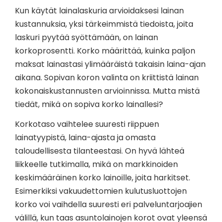
Kun käytät lainalaskuria arvioidaksesi lainan
kustannuksia, yksi tärkeimmistä tiedoista, joita
laskuri pyytää syöttämään, on lainan
korkoprosentti. Korko määrittää, kuinka paljon
maksat lainastasi ylimääräistä takaisin laina-ajan
aikana. Sopivan koron valinta on kriittistä lainan
kokonaiskustannusten arvioinnissa. Mutta mistä
tiedät, mikä on sopiva korko lainallesi?
Korkotaso vaihtelee suuresti riippuen
lainatyypistä, laina-ajasta ja omasta
taloudellisesta tilanteestasi. On hyvä lähteä
liikkeelle tutkimalla, mikä on markkinoiden
keskimääräinen korko lainoille, joita harkitset.
Esimerkiksi vakuudettomien kulutusluottojen
korko voi vaihdella suuresti eri palveluntarjoajien
välillä, kun taas asuntolainojen korot ovat yleensä