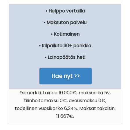
• Helppo vertailla
• Maksuton palvelu
• Kotimainen
• Kilpailuta 30+ pankkia
• Lainapäätös heti
Hae nyt >>
Esimerkki: Lainaa 10.000€, maksuaika 5v,
tilinhoitomaksu 0€, avausmaksu 0€,
todellinen vuosikorko 6,24%. Maksat takaisin:
11 667€.