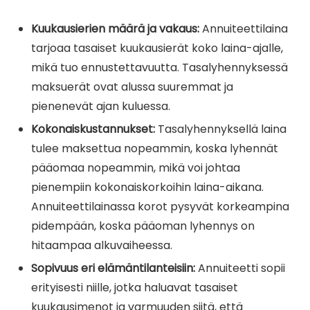
Kuukausierien määrä ja vakaus:
Annuiteettilaina
tarjoaa tasaiset kuukausierät koko laina-ajalle,
mikä tuo ennustettavuutta. Tasalyhennyksessä
maksuerät ovat alussa suuremmat ja
pienenevät ajan kuluessa.
Kokonaiskustannukset:
Tasalyhennyksellä laina
tulee maksettua nopeammin, koska lyhennät
pääomaa nopeammin, mikä voi johtaa
pienempiin kokonaiskorkoihin laina-aikana.
Annuiteettilainassa korot pysyvät korkeampina
pidempään, koska pääoman lyhennys on
hitaampaa alkuvaiheessa.
Sopivuus eri elämäntilanteisiin:
Annuiteetti sopii
erityisesti niille, jotka haluavat tasaiset
kuukausimenot ja varmuuden siitä, että