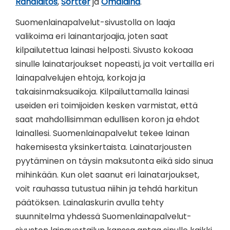
Rahalaitos
,
Sortter
ja
Omalaina
.
Suomenlainapalvelut-sivustolla on laaja
valikoima eri lainantarjoajia, joten saat
kilpailutettua lainasi helposti. Sivusto kokoaa
sinulle lainatarjoukset nopeasti, ja voit vertailla eri
lainapalvelujen ehtoja, korkoja ja
takaisinmaksuaikoja. Kilpailuttamalla lainasi
useiden eri toimijoiden kesken varmistat, että
saat mahdollisimman edullisen koron ja ehdot
lainallesi. Suomenlainapalvelut tekee lainan
hakemisesta yksinkertaista. Lainatarjousten
pyytäminen on täysin maksutonta eikä sido sinua
mihinkään. Kun olet saanut eri lainatarjoukset,
voit rauhassa tutustua niihin ja tehdä harkitun
päätöksen. Lainalaskurin avulla tehty
suunnitelma yhdessä Suomenlainapalvelut-