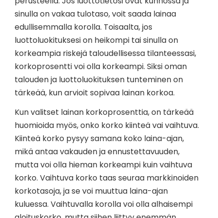
perusteella. Jos luottotietosi ovat kunnossa ja
sinulla on vakaa tulotaso, voit saada lainaa
edullisemmalla korolla. Toisaalta, jos
luottoluokituksesi on heikompi tai sinulla on
korkeampia riskejä taloudellisessa tilanteessasi,
korkoprosentti voi olla korkeampi. Siksi oman
talouden ja luottoluokituksen tunteminen on
tärkeää, kun arvioit sopivaa lainan korkoa.
Kun valitset lainan korkoprosenttia, on tärkeää
huomioida myös, onko korko kiinteä vai vaihtuva.
Kiinteä korko pysyy samana koko laina-ajan,
mikä antaa vakauden ja ennustettavuuden,
mutta voi olla hieman korkeampi kuin vaihtuva
korko. Vaihtuva korko taas seuraa markkinoiden
korkotasoja, ja se voi muuttua laina-ajan
kuluessa. Vaihtuvalla korolla voi olla alhaisempi
aloituskorko, mutta siihen liittyy enemmän