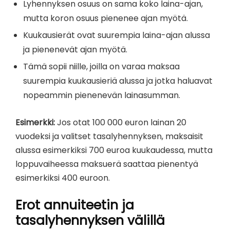
Lyhennyksen osuus on sama koko laina-ajan,
mutta koron osuus pienenee ajan myötä.
Kuukausierät ovat suurempia laina-ajan alussa
ja pienenevät ajan myötä.
Tämä sopii niille, joilla on varaa maksaa
suurempia kuukausieriä alussa ja jotka haluavat
nopeammin pienenevän lainasumman.
Esimerkki:
Jos otat 100 000 euron lainan 20
vuodeksi ja valitset tasalyhennyksen, maksaisit
alussa esimerkiksi 700 euroa kuukaudessa, mutta
loppuvaiheessa maksuerä saattaa pienentyä
esimerkiksi 400 euroon.
Erot annuiteetin ja
tasalyhennyksen välillä