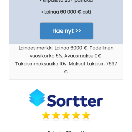
• Kilpailuta 25+ pankkia
• Lainaa 60 000 € asti
Hae nyt >>
Lainaesimerkki: Lainaa 6000 €. Todellinen
vuosikorko 5%. Avausmaksu 0€.
Takaisinmaksuaika 10v. Maksat takaisin 7637
€.