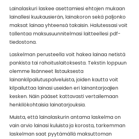
Lainalaskuri laskee asettamiesi ehtojen mukaan
lainallesi kuukausierän, lainakoron sekä paljonko
maksat lainaa yhteensä takaisin. Halutessasi voit
tallentaa maksusuunnitelmasi laitteellesi pdf-
tiedostona.
Laskelman perusteella voit hakea lainaa netistä
pankista tai rahoituslaitoksesta. Tekstin loppuun
olemme lisänneet listauksesta
lainankilpailutuspalveluista, joiden kautta voit
kilpailuttaa lainasi useiden eri lainantarjoajien
kesken. Näin pääset kattavasti vertailemaan
henkilökohtaisia lainatarjouksia.
Muista, että lainalaskurin antama laskelma on
vain arvio lainasi kuluista ja korosta, tarkemman
laskelman saat pyytämällä maksuttoman