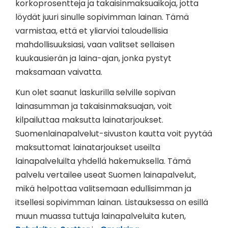
korkoprosentteja ja takaisinmaksuaikoja, jotta
löydät juuri sinulle sopivimman lainan. Tämä
varmistaa, että et yliarvioi taloudellisia
mahdollisuuksiasi, vaan valitset sellaisen
kuukausierän ja laina-ajan, jonka pystyt
maksamaan vaivatta.
Kun olet saanut laskurilla selville sopivan
lainasumman ja takaisinmaksuajan, voit
kilpailuttaa maksutta lainatarjoukset.
Suomenlainapalvelut-sivuston kautta voit pyytää
maksuttomat lainatarjoukset useilta
lainapalveluilta yhdellä hakemuksella. Tämä
palvelu vertailee useat Suomen lainapalvelut,
mikä helpottaa valitsemaan edullisimman ja
itsellesi sopivimman lainan. Listauksessa on esillä
muun muassa tuttuja lainapalveluita kuten,