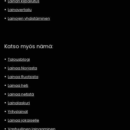
Lainan kilpailutus
Lainavertailu
Lainojen yhdistäminen
Katso myös nämä:
Talousblogi
Lainaa Norjasta
Lainaa Ruotsista
Lainaa heti
Lainaa netistä
Lainalaskuri
Yrityslainat
Lainaa jokaiselle
Vastuullinen lainaaminen