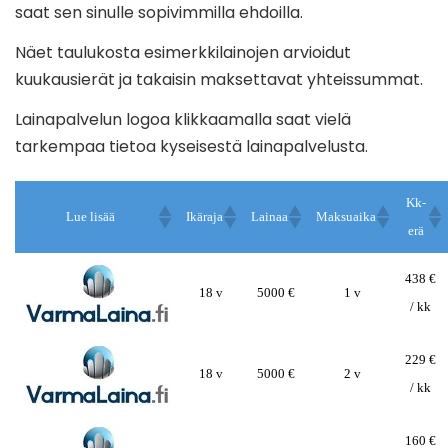
saat sen sinulle sopivimmilla ehdoilla.
Näet taulukosta esimerkkilainojen arvioidut
kuukausierät ja takaisin maksettavat yhteissummat.
Lainapalvelun logoa klikkaamalla saat vielä
tarkempaa tietoa kyseisestä lainapalvelusta.
Kk-
Lue lisää
Ikäraja
Lainaa
Maksuaika
erä
438 €
18 v
5000 €
1 v
/ kk
229 €
18 v
5000 €
2 v
/ kk
160 €