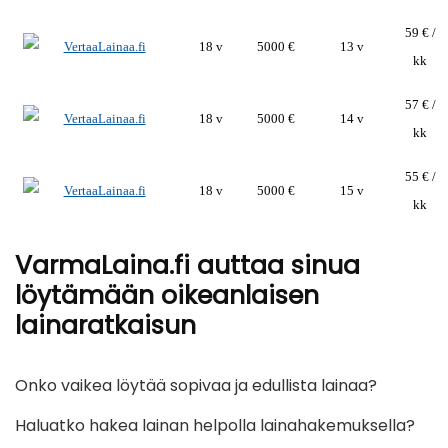
59 € /
18 v
5000 €
13 v
kk
57 € /
18 v
5000 €
14 v
kk
55 € /
18 v
5000 €
15 v
kk
VarmaLaina.fi auttaa sinua
löytämään oikeanlaisen
lainaratkaisun
Onko vaikea löytää sopivaa ja edullista lainaa?
Haluatko hakea lainan helpolla lainahakemuksella?