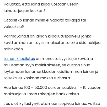
Haluatko, että laina kilpailutetaan usean
lainatarjoajan kesken?
Ottaisitko lainan mihin ei vaadita takaajia tai
vakuuksia?
VarmaLaina.fi on lainan kilpailutuspalvelu, jonka
käyttäminen on täysin maksutonta eikä sido hakijaa
mihinkään.
Lainan kilpailutus
on monesta syystä järkevää ja
muutaman syyn mainitakseen, se auttaa sinua
löytämään lainamarkkoiden edullisimman lainan ja
toiseksi et koskaan maksa turhasta.
Hae lainaa 100 – 50.000 euroon saakka, 1 – 15 vuoden
maksuajalla ilman takaajien hankkimista.
Jos olet kyllästynyt etsimään sopivaa lainaa, valitse