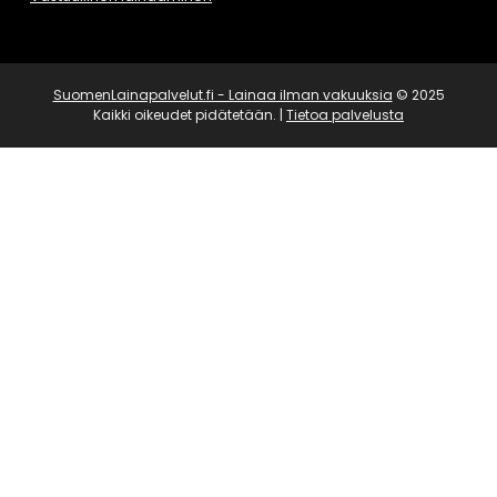
SuomenLainapalvelut.fi - Lainaa ilman vakuuksia
© 2025
Kaikki oikeudet pidätetään. |
Tietoa palvelusta