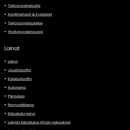
Tietoa palvelusta
Käyttöehdot & Evästeet
Tietosuojalauseke
Yksityisyydensuoja
Lainat
Laina
Joustoluotto
Kulutusluotto
Autolaina
Pikavippi
Remonttilaina
Kilpailuta laina
Lainan kilpailutus ilman vakuuksia