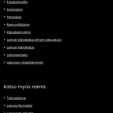
Kulutusluotto
Autolaina
Pikavippi
Remonttilaina
Kilpailuta laina
Lainan kilpailutus ilman vakuuksia
Lainan kilpailutus
Lainavertailu
Lainojen yhdistäminen
Katso myös nämä:
Talousblogi
Lainaa Norjasta