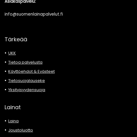
Asiakaspalvelu:
info@suomenlainapalvelut.fi
Tärkeää
UKK
Tietoa palvelusta
Käyttöehdot & Evästeet
Tietosuojalauseke
Yksityisyydensuoja
Lainat
Laina
Joustoluotto