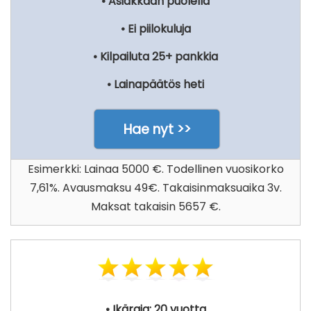
• Asiakkaan puolella
• Ei piilokuluja
• Kilpailuta 25+ pankkia
• Lainapäätös heti
Hae nyt >>
Esimerkki: Lainaa 5000 €. Todellinen vuosikorko
7,61%. Avausmaksu 49€. Takaisinmaksuaika 3v.
Maksat takaisin 5657 €.
• Ikäraja: 20 vuotta