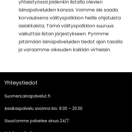
yhteistyössä joidenkin listalla olevien
lainapalveluiden kanssa. Voimme siis saada
korvauksena välityspalkkion heille ohjatuista
asiakkaista. Tämä välityspalkkion suuruus
vaikuttaa listan järjestykseen. Pyrimme
pitämään lainapalveluiden tiedot ajan tasalla
ja varaamme oikeuden kaikkiin virheisiin.
Yhteystiedot
SuomenLainapalvelut.fi
Asiakaspalvelu avoinna klo: 8.00 – 20.00
Sivustomme palvelee sinua 24/7.