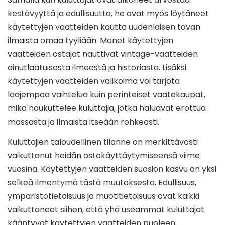
kestävyyttä ja edullisuutta, he ovat myös löytäneet
käytettyjen vaatteiden kautta uudenlaisen tavan
ilmaista omaa tyyliään. Monet käytettyjen
vaatteiden ostajat nauttivat vintage-vaatteiden
ainutlaatuisesta ilmeestä ja historiasta. Lisäksi
käytettyjen vaatteiden valikoima voi tarjota
laajempaa vaihtelua kuin perinteiset vaatekaupat,
mikä houkuttelee kuluttajia, jotka haluavat erottua
massasta ja ilmaista itseään rohkeasti.
Kuluttajien taloudellinen tilanne on merkittävästi
vaikuttanut heidän ostokäyttäytymiseensä viime
vuosina. Käytettyjen vaatteiden suosion kasvu on yksi
selkeä ilmentymä tästä muutoksesta. Edullisuus,
ympäristötietoisuus ja muotitietoisuus ovat kaikki
vaikuttaneet siihen, että yhä useammat kuluttajat
kääntyvät käytettyjen vaatteiden puoleen