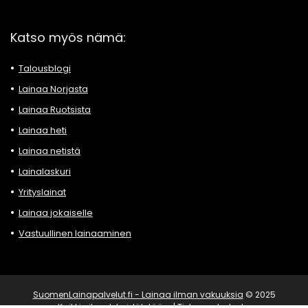
Katso myös nämä:
Talousblogi
Lainaa Norjasta
Lainaa Ruotsista
Lainaa heti
Lainaa netistä
Lainalaskuri
Yrityslainat
Lainaa jokaiselle
Vastuullinen lainaaminen
SuomenLainapalvelut.fi - Lainaa ilman vakuuksia
© 2025
Kaikki oikeudet pidätetään. |
Tietoa palvelusta