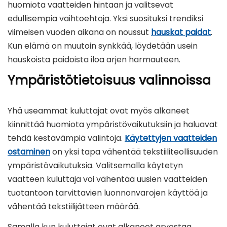
huomiota vaatteiden hintaan ja valitsevat
edullisempia vaihtoehtoja. Yksi suosituksi trendiksi
viimeisen vuoden aikana on noussut
hauskat paidat
.
Kun elämä on muutoin synkkää, löydetään usein
hauskoista paidoista iloa arjen harmauteen.
Ympäristötietoisuus valinnoissa
Yhä useammat kuluttajat ovat myös alkaneet
kiinnittää huomiota ympäristövaikutuksiin ja haluavat
tehdä kestävämpiä valintoja.
Käytettyjen vaatteiden
ostaminen
on yksi tapa vähentää tekstiiliteollisuuden
ympäristövaikutuksia. Valitsemalla käytetyn
vaatteen kuluttaja voi vähentää uusien vaatteiden
tuotantoon tarvittavien luonnonvarojen käyttöä ja
vähentää tekstiilijätteen määrää.
Samalla kun kuluttajat ovat alkaneet arvostaa