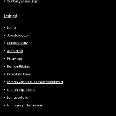
Yksityisyydensuoja
Lainat
Laina
Joustoluotto
Kulutusluotto
Autolaina
Pikavippi
Remonttilaina
Kilpailuta laina
Lainan kilpailutus ilman vakuuksia
Lainan kilpailutus
Lainavertailu
Lainojen yhdistäminen