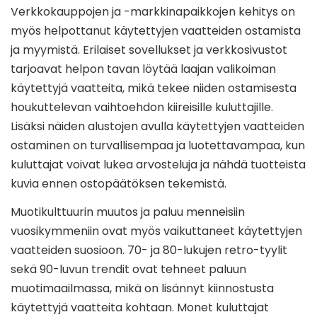
Verkkokauppojen ja -markkinapaikkojen kehitys on
myös helpottanut käytettyjen vaatteiden ostamista
ja myymistä. Erilaiset sovellukset ja verkkosivustot
tarjoavat helpon tavan löytää laajan valikoiman
käytettyjä vaatteita, mikä tekee niiden ostamisesta
houkuttelevan vaihtoehdon kiireisille kuluttajille.
Lisäksi näiden alustojen avulla käytettyjen vaatteiden
ostaminen on turvallisempaa ja luotettavampaa, kun
kuluttajat voivat lukea arvosteluja ja nähdä tuotteista
kuvia ennen ostopäätöksen tekemistä.
Muotikulttuurin muutos ja paluu menneisiin
vuosikymmeniin ovat myös vaikuttaneet käytettyjen
vaatteiden suosioon. 70- ja 80-lukujen retro-tyylit
sekä 90-luvun trendit ovat tehneet paluun
muotimaailmassa, mikä on lisännyt kiinnostusta
käytettyjä vaatteita kohtaan. Monet kuluttajat