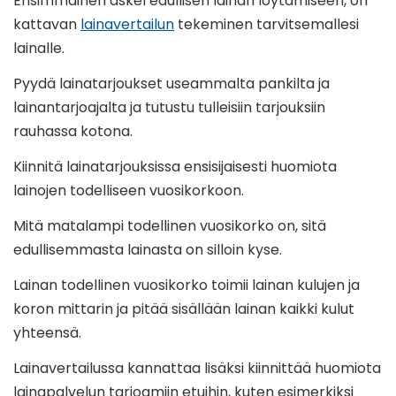
Ensimmäinen askel edullisen lainan löytämiseen, on
kattavan
lainavertailun
tekeminen tarvitsemallesi
lainalle.
Pyydä lainatarjoukset useammalta pankilta ja
lainantarjoajalta ja tutustu tulleisiin tarjouksiin
rauhassa kotona.
Kiinnitä lainatarjouksissa ensisijaisesti huomiota
lainojen todelliseen vuosikorkoon.
Mitä matalampi todellinen vuosikorko on, sitä
edullisemmasta lainasta on silloin kyse.
Lainan todellinen vuosikorko toimii lainan kulujen ja
koron mittarin ja pitää sisällään lainan kaikki kulut
yhteensä.
Lainavertailussa kannattaa lisäksi kiinnittää huomiota
lainapalvelun tarjoamiin etuihin, kuten esimerkiksi