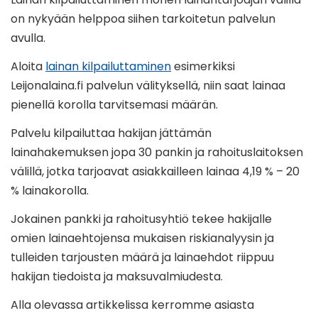
on nykyään helppoa siihen tarkoitetun palvelun
avulla.
Aloita
lainan kilpailuttaminen
esimerkiksi
Leijonalaina.fi palvelun välityksellä, niin saat lainaa
pienellä korolla tarvitsemasi määrän.
Palvelu kilpailuttaa hakijan jättämän
lainahakemuksen jopa 30 pankin ja rahoituslaitoksen
välillä, jotka tarjoavat asiakkailleen lainaa 4,19 % – 20
% lainakorolla.
Jokainen pankki ja rahoitusyhtiö tekee hakijalle
omien lainaehtojensa mukaisen riskianalyysin ja
tulleiden tarjousten määrä ja lainaehdot riippuu
hakijan tiedoista ja maksuvalmiudesta.
Alla olevassa artikkelissa kerromme asiasta