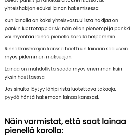
Useat pankit ja rahoituslaitoksen katsovat
yhteishakijan eduksi lainan hakemisessa.
Kun lainalla on kaksi yhteisvastuullista hakijaa on
pankin luottotappioriski näin ollen pienempi ja pankki
voi myöntää lainaa pienellä korolla helpommin.
Rinnakkaishakijan kanssa haettuun lainaan saa usein
myös pidemmän maksuajan.
Lainaa on mahdollista saada myös enemmän kuin
yksin haettaessa.
Jos sinulta löytyy lähipiiristä luotettava takaaja,
pyydä häntä hakemaan lainaa kanssasi.
Näin varmistat, että saat lainaa
pienellä korolla: