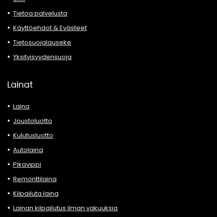
Tietoa palvelusta
Käyttöehdot & Evästeet
Tietosuojalauseke
Yksityisyydensuoja
Lainat
Laina
Joustoluotto
Kulutusluotto
Autolaina
Pikavippi
Remonttilaina
Kilpailuta laina
Lainan kilpailutus ilman vakuuksia