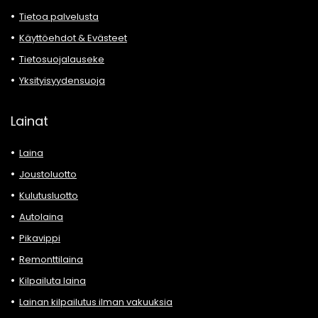
Tietoa palvelusta
Käyttöehdot & Evästeet
Tietosuojalauseke
Yksityisyydensuoja
Lainat
Laina
Joustoluotto
Kulutusluotto
Autolaina
Pikavippi
Remonttilaina
Kilpailuta laina
Lainan kilpailutus ilman vakuuksia