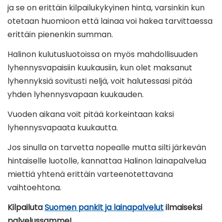
ja se on erittäin kilpailukykyinen hinta, varsinkin kun
otetaan huomioon että lainaa voi hakea tarvittaessa
erittäin pienenkin summan.
Halinon kulutusluotoissa on myös mahdollisuuden
lyhennysvapaisiin kuukausiin, kun olet maksanut
lyhennyksiä sovitusti neljä, voit halutessasi pitää
yhden lyhennysvapaan kuukauden.
Vuoden aikana voit pitää korkeintaan kaksi
lyhennysvapaata kuukautta.
Jos sinulla on tarvetta nopealle mutta silti järkevän
hintaiselle luotolle, kannattaa Halinon lainapalvelua
miettiä yhtenä erittäin varteenotettavana
vaihtoehtona.
Kilpailuta
Suomen pankit ja lainapalvelut
ilmaiseksi
palvelussamme!