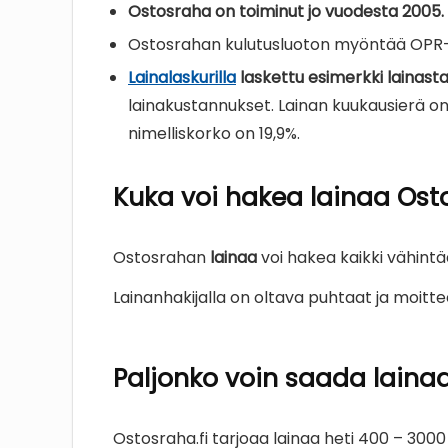
Ostosraha on toiminut jo vuodesta 2005.
Ostosrahan kulutusluoton myöntää OPR-Va
Lainalaskurilla
laskettu esimerkki lainasta
lainakustannukset. Lainan kuukausierä on
nimelliskorko on 19,9%.
Kuka voi hakea lainaa Ost
Ostosrahan
lainaa
voi hakea kaikki vähint
Lainanhakijalla on oltava puhtaat ja moittee
Paljonko voin saada laina
Ostosraha.fi tarjoaa lainaa heti 400 – 3000