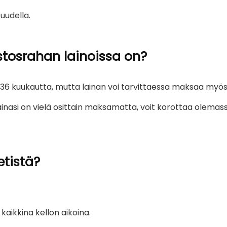
uudella.
tosrahan lainoissa on?
 36 kuukautta, mutta lainan voi tarvittaessa maksaa my
 lainasi on vielä osittain maksamatta, voit korottaa olem
etistä?
aikkina kellon aikoina.