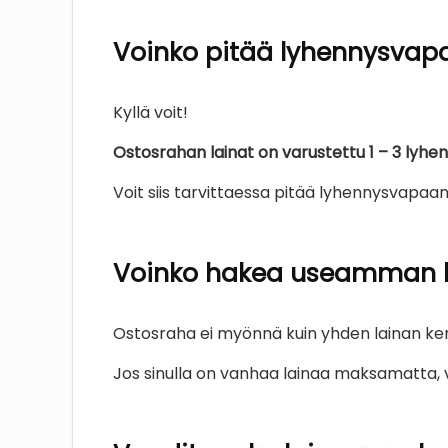
Voinko pitää lyhennysvap
Kyllä voit!
Ostosrahan lainat on varustettu 1 – 3 lyhe
Voit siis tarvittaessa pitää lyhennysvapaa
Voinko hakea useamman ku
Ostosraha ei myönnä kuin yhden lainan ker
Jos sinulla on vanhaa lainaa maksamatta, v