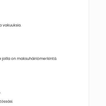
a vakuuksia.
e joilla on maksuhäiriömerkintä.
.
tössäsi.