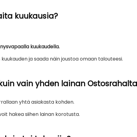
aita kuukausia?
nnysvapaalla kuukaudella.
n kuukauden ja saada näin joustoa omaan talouteesi.
in vain yhden lainan Ostosrahalt
rallaan yhtä asiakasta kohden.
oit hakea siihen lainan korotusta.