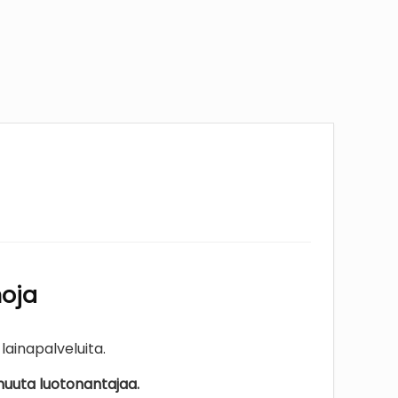
noja
ainapalveluita.
muuta luotonantajaa.