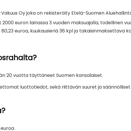
kuus Oy joka on rekisteröity Etelä-Suomen Aluehallintov
:
2000 euron lainassa 3 vuoden maksuajalla, todellinen vuo
 80,23 euroa, kuukausieriä 36 kpl ja takaisinmaksettava 
osrahalta?
ään 20 vuotta täyttäneet Suomen kansalaiset.
ttomat luottotiedot, sekä riittävän suuret ja säännölliset 
a?
 euroa.