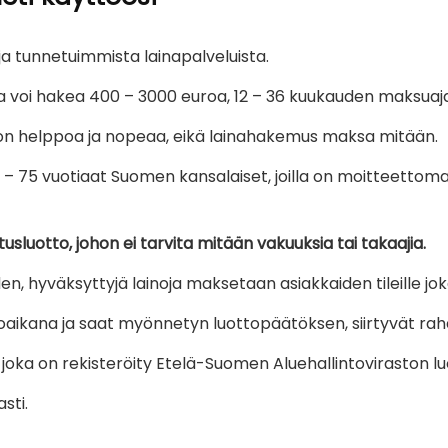
a tunnetuimmista lainapalveluista.
a voi hakea 400 – 3000 euroa, 12 – 36 kuukauden maksuaja
on helppoa ja nopeaa, eikä lainahakemus maksa mitään.
– 75 vuotiaat Suomen kansalaiset, joilla on moitteettoma
luotto, johon ei tarvita mitään vakuuksia tai takaajia.
, hyväksyttyjä lainoja maksetaan asiakkaiden tileille joka
ikana ja saat myönnetyn luottopäätöksen, siirtyvät rahat ti
ka on rekisteröity Etelä-Suomen Aluehallintoviraston luo
sti.