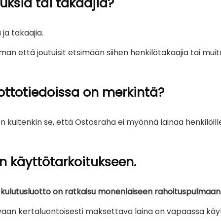
ksia tai takaajia?
ja takaajia.
lman että joutuisit etsimään siihen henkilötakaajia tai muit
ottotiedoissa on merkintä?
n kuitenkin se, että Ostosraha ei myönnä lainaa henkilöill
n käyttötarkoitukseen.
ulutusluotto on ratkaisu monenlaiseen rahoituspulmaan
, vaan kertaluontoisesti maksettava laina on vapaassa käy