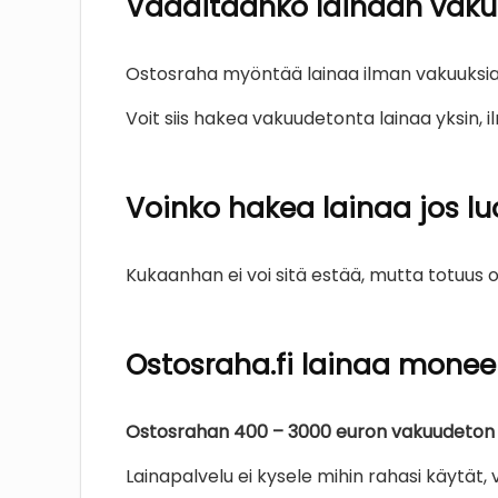
Vaaditaanko lainaan vakuu
Ostosraha myöntää lainaa ilman vakuuksia 
Voit siis hakea vakuudetonta lainaa yksin, i
Voinko hakea lainaa jos lu
Kukaanhan ei voi sitä estää, mutta totuus o
Ostosraha.fi lainaa monee
Ostosrahan 400 – 3000 euron vakuudeton k
Lainapalvelu ei kysele mihin rahasi käytät