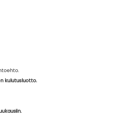
htoehto.
 kulutusluotto.
ukausiin.