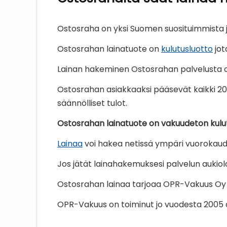
Ostosraha on yksi Suomen suosituimmista j
Ostosrahan lainatuote on
kulutusluotto
jot
Lainan hakeminen Ostosrahan palvelusta 
Ostosrahan asiakkaaksi pääsevät kaikki 20 
säännölliset tulot.
Ostosrahan lainatuote on vakuudeton kulutus
Lainaa
voi hakea netissä ympäri vuorokauden
Jos jätät lainahakemuksesi palvelun aukioloa
Ostosrahan lainaa tarjoaa OPR-Vakuus Oy jo
OPR-Vakuus on toiminut jo vuodesta 2005 a