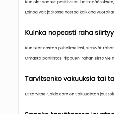
Kun olet saanut positiivisen luottopäätöksen, vo
Lainaa voit jatkossa nostaa kaikkina vuoroka
Kuinka nopeasti raha siirtyy t
Kun teet noston puhelimellasi, siirtyvät rahat t
Omasta pankistasi riippuen, rahan siirto vie no
Tarvitsenko vakuuksia tai t
Et tarvitse. Saldo.com on vakuudeton joustoluot