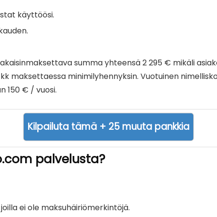
stat käyttöösi.
ukauden.
a: takaisinmaksettava summa yhteensä 2 295 € mikäli asia
 kk maksettaessa minimilyhennyksin. Vuotuinen nimelliskor
n 150 € / vuosi.
Kilpailuta tämä + 25 muuta pankkia
o.com palvelusta?
 joilla ei ole maksuhäiriömerkintöjä.