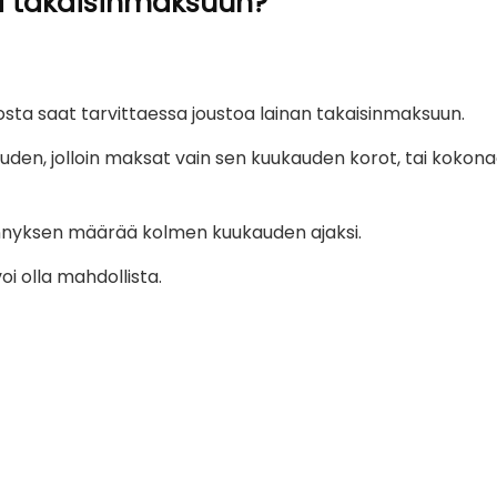
a takaisinmaksuun?
josta saat tarvittaessa joustoa lainan takaisinmaksuun.
uden, jolloin maksat vain sen kuukauden korot, tai kokon
ennyksen määrää kolmen kuukauden ajaksi.
i olla mahdollista.