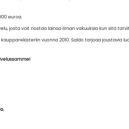
000 euroa.
u, josta voit nostaa lainaa ilman vakuuksia kun sitä tarvi
aupparekisteriin vuonna 2010. Saldo tarjoaa joustavia luo
alvelussamme!
o.