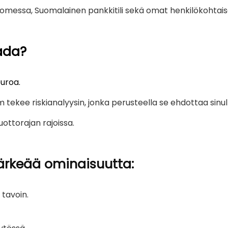
 Suomessa, Suomalainen pankkitili sekä omat henkilökohta
aada?
euroa.
ekee riskianalyysin, jonka perusteella se ehdottaa sinull
luottorajan rajoissa.
ärkeää ominaisuutta:
 tavoin.