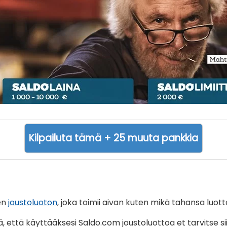
Kilpailuta tämä + 25 muuta pankkia
en
joustoluoton
, joka toimii aivan kuten mikä tahansa luott
nä, että käyttääksesi Saldo.com joustoluottoa et tarvitse si