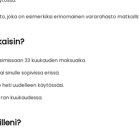
ytössä.
o, joka on esimerkiksi erinomainen vararahasto matkoilla j
aisin?
ksimissaan 33 kuukauden maksuaika.
 sinulle sopivissa erissä.
 heti uudelleen käytössäsi.
rran kuukaudessa.
lleni?