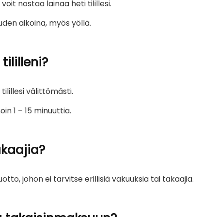
it nostaa lainaa heti tilillesi.
uden aikoina, myös yöllä.
ililleni?
ilillesi välittömästi.
in 1 – 15 minuuttia.
akaajia?
to, johon ei tarvitse erillisiä vakuuksia tai takaajia.