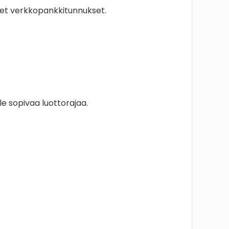
iset verkkopankkitunnukset.
e sopivaa luottorajaa.