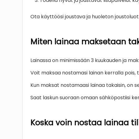
Todella hyvät ja joustavat lisäpalvelut kä
Ota käyttöösi joustava ja huoleton joustoluott
Miten lainaa maksetaan tak
Lainassa on minimissään 3 kuukauden ja ma
Voit maksaa nostamasi lainan kerralla pois, tai
Kun maksat nostamaasi lainaa takaisin, on se
Saat laskun suoraan omaan sähköpostiisi ke
Koska voin nostaa lainaa tili